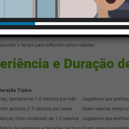
de disponível, mas também compreender as diferenças fundament
isitos de estratégia.
nde as decisões tomadas durante cada mão influenciam directame
iderem as suas opções antes de cada ronda. Estes dois estilos 
preciam o tempo para reflection entre rodadas.
riência e Duração d
Duração Típica
tas, tipicamente 1-2 minutos por mão
Jogadores que prefere
re apostas, 2-3 minutos por ronda
Quem valoriza tempo pa
áticas, ritmo moderado de 1-2 minutos
Jogadores que prefere
tidade de jogadores e decisões tácticas
Quem aprecia envolvim