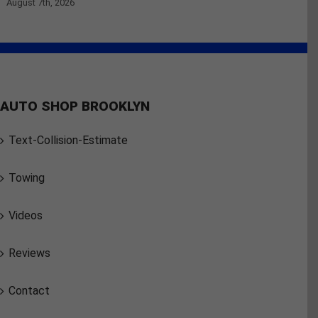
August 7th, 2026
AUTO SHOP BROOKLYN
Text-Collision-Estimate
Towing
Videos
Reviews
Contact