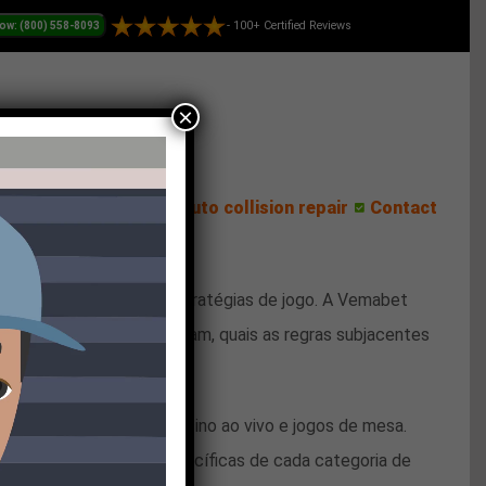
- 100+ Certified Reviews
×
ess Center
Reviews
Auto collision repair
Contact
os mais lentos e pelas estratégias de jogo. A Vemabet
 como estes jogos funcionam, quais as regras subjacentes
o de jogo preferido.
notable de opções de casino ao vivo e jogos de mesa.
 as características específicas de cada categoria de