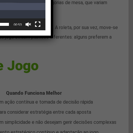
ais entre as várias categorias de mesa, que variam
00:53
nte o resultado imediato. A roleta, por sua vez, move-se
de jogo atraem públicos diferentes: alguns preferem a
e Jogo
Quando Funciona Melhor
m ação contínua e tomada de decisão rápida
ra considerar estratégia entre cada aposta
m simplicidade e não desejam gerir decisões complexas
ento estratégico contínuo e adaptação ao jogo