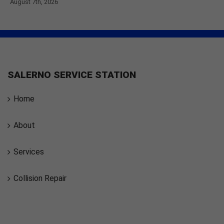
August 7th, 2026
SALERNO SERVICE STATION
Home
About
Services
Collision Repair