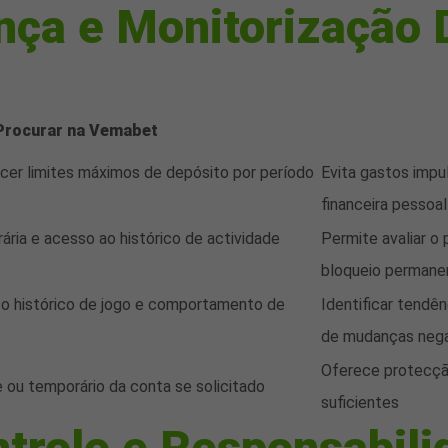
ça e Monitorização 
Procurar na Vemabet
cer limites máximos de depósito por período
Evita gastos imp
financeira pessoal
ria e acesso ao histórico de actividade
Permite avaliar o
bloqueio permane
o histórico de jogo e comportamento de
Identificar tendê
de mudanças nega
Oferece protecçã
ou temporário da conta se solicitado
suficientes
trolo e Responsabili