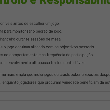
poníveis antes de escolher um jogo.
ma para monitorizar o padrão de jogo.
 financeiro durante sessões de mesa.
 se o jogo continua alinhado com os objectivos pessoais.
cias no comportamento e na frequência de participação.
ue o envolvimento ultrapassa limites confortáveis.
a mais ampla que inclui jogos de crash, poker e apostas despo
 enquanto jogadores que procuram variedade beneficiam da estr