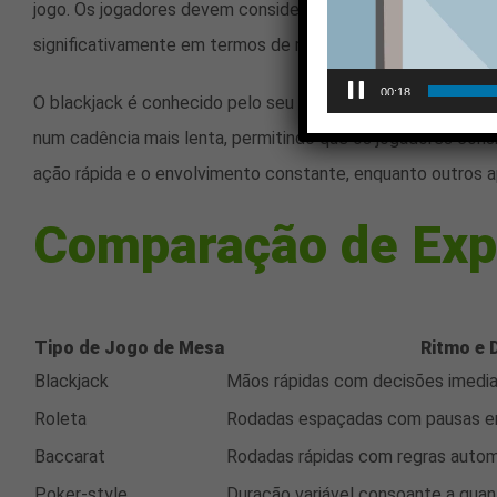
jogo. Os jogadores devem considerar não apenas a varieda
significativamente em termos de ritmo, complexidade e requ
00:18
O blackjack é conhecido pelo seu ritmo de jogo directo, o
num cadência mais lenta, permitindo que os jogadores cons
ação rápida e o envolvimento constante, enquanto outros a
Comparação de Expe
Tipo de Jogo de Mesa
Ritmo e 
Blackjack
Mãos rápidas com decisões imedia
Roleta
Rodadas espaçadas com pausas ent
Baccarat
Rodadas rápidas com regras autom
Poker-style
Duração variável consoante a quan