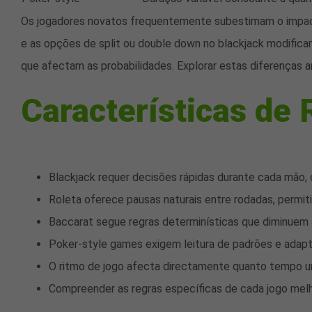
Os jogadores novatos frequentemente subestimam o impacto 
e as opções de split ou double down no blackjack modifica
que afectam as probabilidades. Explorar estas diferenças 
Características de
Blackjack requer decisões rápidas durante cada mão, 
Roleta oferece pausas naturais entre rodadas, permit
Baccarat segue regras determinísticas que diminuem
Poker-style games exigem leitura de padrões e adapt
O ritmo de jogo afecta directamente quanto tempo u
Compreender as regras específicas de cada jogo melh