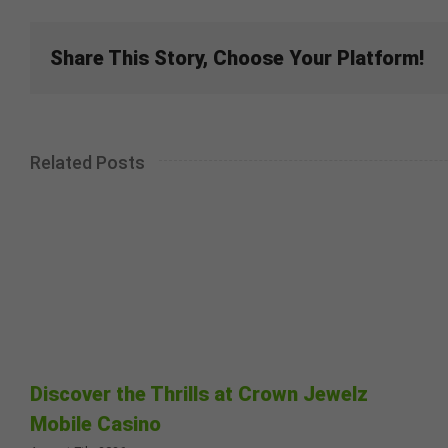
Share This Story, Choose Your Platform!
Related Posts
Discover the Thrills at Crown Jewelz
Mobile Casino