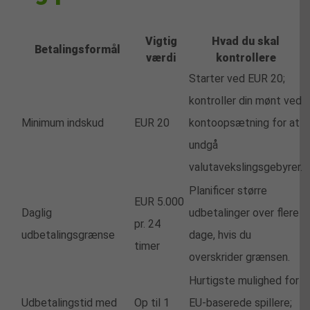
Vigtig
Hvad du skal
Betalingsformål
værdi
kontrollere
Starter ved EUR 20;
kontroller din mønt ved
Minimum indskud
EUR 20
kontoopsætning for at
undgå
valutavekslingsgebyrer.
Planificer større
EUR 5.000
Daglig
udbetalinger over flere
pr. 24
udbetalingsgrænse
dage, hvis du
timer
overskrider grænsen.
Hurtigste mulighed for
Udbetalingstid med
Op til 1
EU-baserede spillere;