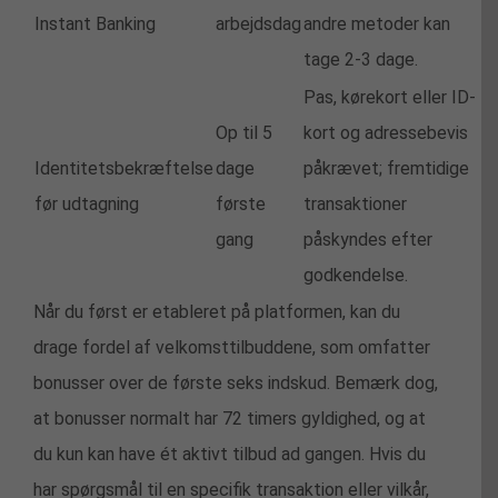
Instant Banking
arbejdsdag
andre metoder kan
tage 2-3 dage.
Pas, kørekort eller ID-
Op til 5
kort og adressebevis
Identitetsbekræftelse
dage
påkrævet; fremtidige
før udtagning
første
transaktioner
gang
påskyndes efter
godkendelse.
Når du først er etableret på platformen, kan du
drage fordel af velkomsttilbuddene, som omfatter
bonusser over de første seks indskud. Bemærk dog,
at bonusser normalt har 72 timers gyldighed, og at
du kun kan have ét aktivt tilbud ad gangen. Hvis du
har spørgsmål til en specifik transaktion eller vilkår,