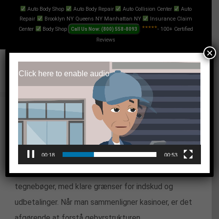
Skip
Auto Body Shop
Auto Body Repair
Auto Collision Center
Auto
Repair
Brooklyn NY Queens NY Manhattan NY
Insurance Claim
to
Center
Body Shop
- 100+ Certified
content
Reviews
×
Video
Click here to enable audio
Player
Djack Casino opereres af Frenwall Limited under
tilladelse fra det estniske finanstilsyn og accepterer
spillere fra flere lande, herunder Danmark.
Platformen understøtter en bred vifte af
00:18
00:53
betalingsmuligheder, fra kreditkort til digitale
tegnebøger, med klare grænser for indskud og
udbetalinger. Når man sammenligner kasinoer, er det
afgørende at forstå gebyrstrukturen,