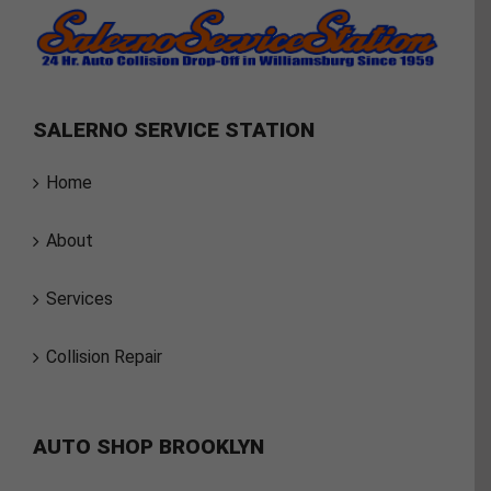
SALERNO SERVICE STATION
Home
About
Services
Collision Repair
AUTO SHOP BROOKLYN