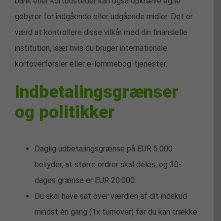
bank eller kortudsteder kan også opkræve egne
gebyrer for indgående eller udgående midler. Det er
værd at kontrollere disse vilkår med din finansielle
institution, især hvis du bruger internationale
kortoverførsler eller e-lommebog-tjenester.
Indbetalingsgrænser
og politikker
Daglig udbetalingsgrænse på EUR 5.000
betyder, at større ordrer skal deles, og 30-
dages grænse er EUR 20.000.
Du skal have sat over værdien af dit indskud
mindst én gang (1x turnover) før du kan trække