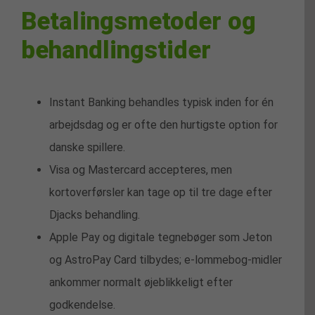
Betalingsmetoder og
behandlingstider
Instant Banking behandles typisk inden for én
arbejdsdag og er ofte den hurtigste option for
danske spillere.
Visa og Mastercard accepteres, men
kortoverførsler kan tage op til tre dage efter
Djacks behandling.
Apple Pay og digitale tegnebøger som Jeton
og AstroPay Card tilbydes; e-lommebog-midler
ankommer normalt øjeblikkeligt efter
godkendelse.