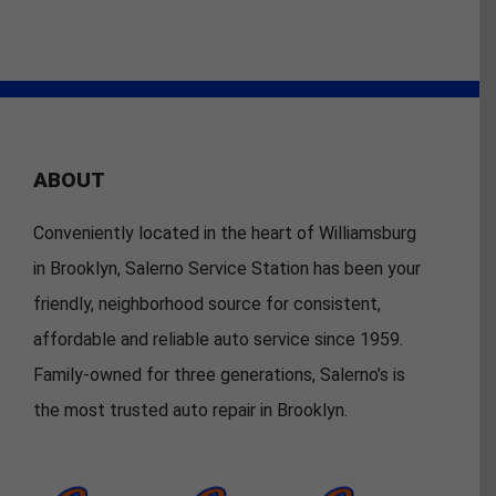
ABOUT
Conveniently located in the heart of Williamsburg
in Brooklyn, Salerno Service Station has been your
friendly, neighborhood source for consistent,
affordable and reliable auto service since 1959.
Family-owned for three generations, Salerno’s is
the most trusted auto repair in Brooklyn.