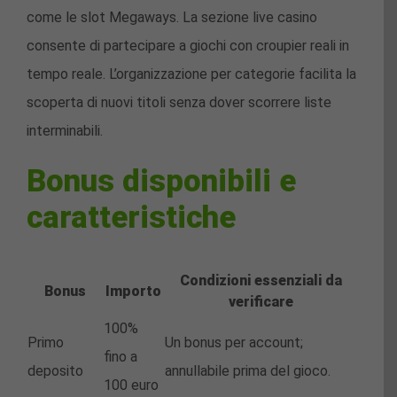
come le slot Megaways. La sezione live casino
consente di partecipare a giochi con croupier reali in
tempo reale. L’organizzazione per categorie facilita la
scoperta di nuovi titoli senza dover scorrere liste
interminabili.
Bonus disponibili e
caratteristiche
Condizioni essenziali da
Bonus
Importo
verificare
100%
Primo
Un bonus per account;
fino a
deposito
annullabile prima del gioco.
100 euro