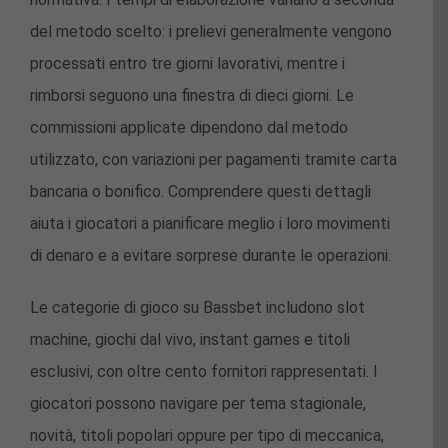
del metodo scelto: i prelievi generalmente vengono
processati entro tre giorni lavorativi, mentre i
rimborsi seguono una finestra di dieci giorni. Le
commissioni applicate dipendono dal metodo
utilizzato, con variazioni per pagamenti tramite carta
bancaria o bonifico. Comprendere questi dettagli
aiuta i giocatori a pianificare meglio i loro movimenti
di denaro e a evitare sorprese durante le operazioni.
Le categorie di gioco su Bassbet includono slot
machine, giochi dal vivo, instant games e titoli
esclusivi, con oltre cento fornitori rappresentati. I
giocatori possono navigare per tema stagionale,
novità, titoli popolari oppure per tipo di meccanica,