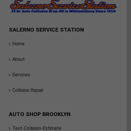
SALERNO SERVICE STATION
Home
About
Services
Collision Repair
AUTO SHOP BROOKLYN
Text-Collision-Estimate