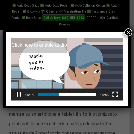
Skip
Auto Body Shop
Auto Body Repair
Auto Collision Center
Auto
Repair
Brooklyn NY Queens NY Manhattan NY
Insurance Claim
to
Center
Body Shop
- 100+ Certified
content
Reviews
×
Video
Click here to enable audio
Player
Bassbet si presenta come un operatore che pone
attenzione sull’accessibilità e la facilità di utilizzo. La
piattaforma è disponibile in inglese e francese, con
supporto per l’euro come valuta principale. I giocatori
00:19
00:53
accedono tramite browser su dispositivi desktop,
mentre su smartphone e tablet il sito è ottimizzato
per il mobile senza richiedere un’app dedicata. La
struttura dell’interfaccia consente una navigazione