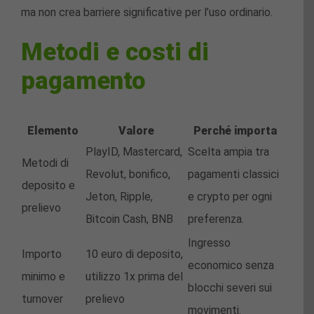
ma non crea barriere significative per l’uso ordinario.
Metodi e costi di
pagamento
Elemento
Valore
Perché importa
PlayID, Mastercard,
Scelta ampia tra
Metodi di
Revolut, bonifico,
pagamenti classici
deposito e
Jeton, Ripple,
e crypto per ogni
prelievo
Bitcoin Cash, BNB
preferenza.
Ingresso
Importo
10 euro di deposito,
economico senza
minimo e
utilizzo 1x prima del
blocchi severi sui
turnover
prelievo
movimenti.