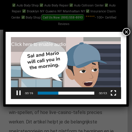
Skip
Auto Body Shop
Auto Body Repair
Auto Collision Center
Auto
Repair
Brooklyn NY Queens NY Manhattan NY
Insurance Claim
to
Center
Body Shop
- 100+ Certified
content
Reviews
×
Video
Click here to enable audio
Player
Bij Pinocasino kun je uit ongeveer vijftig verschillende
aanbieders kiezen, wat een breed scala aan
speeltypes betekent. Voor veel spelers is het
echter niet altijd duidelijk wat het verschil is tussen
00:19
00:53
een klassieker als roulette en de nieuwere instant-
win-spellen, of hoe live-casino-tafels precies
werken. Dit artikel helpt je de belangrijkste
spelcategorieën op het platform te begrijpen en je