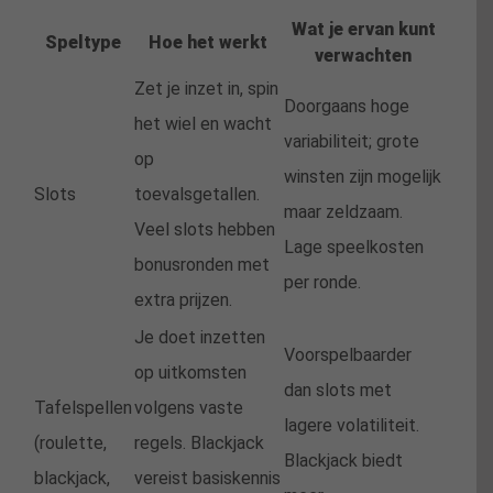
Wat je ervan kunt
Speltype
Hoe het werkt
verwachten
Zet je inzet in, spin
Doorgaans hoge
het wiel en wacht
variabiliteit; grote
op
winsten zijn mogelijk
Slots
toevalsgetallen.
maar zeldzaam.
Veel slots hebben
Lage speelkosten
bonusronden met
per ronde.
extra prijzen.
Je doet inzetten
Voorspelbaarder
op uitkomsten
dan slots met
Tafelspellen
volgens vaste
lagere volatiliteit.
(roulette,
regels. Blackjack
Blackjack biedt
blackjack,
vereist basiskennis