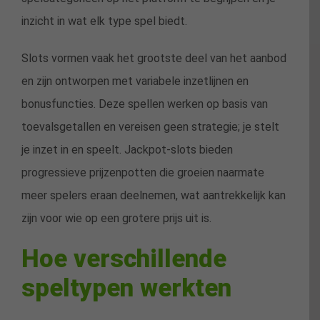
inzicht in wat elk type spel biedt.
Slots vormen vaak het grootste deel van het aanbod
en zijn ontworpen met variabele inzetlijnen en
bonusfuncties. Deze spellen werken op basis van
toevalsgetallen en vereisen geen strategie; je stelt
je inzet in en speelt. Jackpot-slots bieden
progressieve prijzenpotten die groeien naarmate
meer spelers eraan deelnemen, wat aantrekkelijk kan
zijn voor wie op een grotere prijs uit is.
Hoe verschillende
speltypen werkten