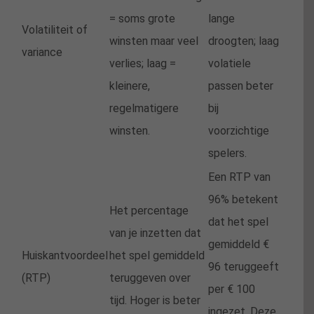
= soms grote
lange
Volatiliteit of
winsten maar veel
droogten; laag
variance
verlies; laag =
volatiele
kleinere,
passen beter
regelmatigere
bij
winsten.
voorzichtige
spelers.
Een RTP van
96% betekent
Het percentage
dat het spel
van je inzetten dat
gemiddeld €
Huiskantvoordeel
het spel gemiddeld
96 teruggeeft
(RTP)
teruggeven over
per € 100
tijd. Hoger is beter
ingezet. Deze