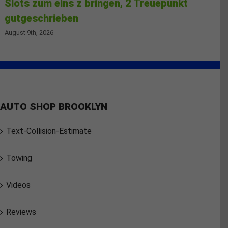
Slots zum eins z bringen, 2 Treuepunkt
gutgeschrieben
August 9th, 2026
AUTO SHOP BROOKLYN
Text-Collision-Estimate
Towing
Videos
Reviews