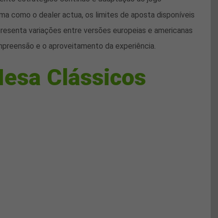
a como o dealer actua, os limites de aposta disponíveis
presenta variações entre versões europeias e americanas
mpreensão e o aproveitamento da experiência.
Mesa Clássicos