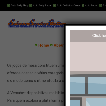
Skip
Auto Body Shop
Auto Body Repair
Auto Collision Center
Auto Repair
Br
to
content
Video
Click he
Player
Home
About
Services
Collision
Os jogos de mesa constituem uma categoria distinta dentro
oferece acesso a várias categorias de jogos, incluindo bla
e o modo como o ritmo afecta a experiência geral pode aju
A Vemabet disponibiliza uma biblioteca de jogos que abran
Para quem explora a plataforma pela primeira vez,
https://