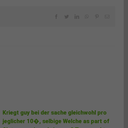
Facebook
Twitter
LinkedIn
WhatsApp
Pinterest
Email
Kriegt guy bei der sache gleichwohl pro
jeglicher 10�, selbige Welche as part of