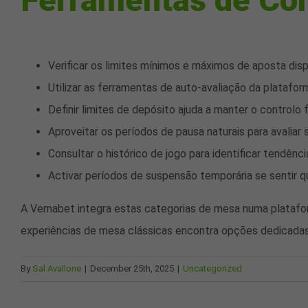
Verificar os limites mínimos e máximos de aposta dis
Utilizar as ferramentas de auto-avaliação da platafor
Definir limites de depósito ajuda a manter o controlo
Aproveitar os períodos de pausa naturais para avaliar
Consultar o histórico de jogo para identificar tendên
Activar períodos de suspensão temporária se sentir q
A Vemabet integra estas categorias de mesa numa plataform
experiências de mesa clássicas encontra opções dedicadas,
By
Sal Avallone
|
December 25th, 2025
|
Uncategorized