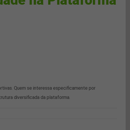
rtivas. Quem se interessa especificamente por
utura diversificada da plataforma.