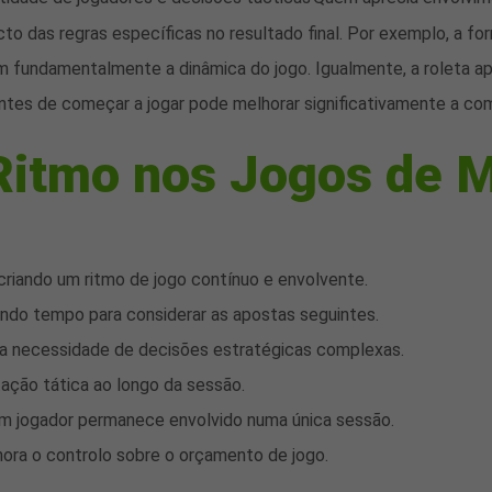
das regras específicas no resultado final. Por exemplo, a form
m fundamentalmente a dinâmica do jogo. Igualmente, a roleta a
antes de começar a jogar pode melhorar significativamente a co
 Ritmo nos Jogos de 
criando um ritmo de jogo contínuo e envolvente.
indo tempo para considerar as apostas seguintes.
 a necessidade de decisões estratégicas complexas.
ação tática ao longo da sessão.
m jogador permanece envolvido numa única sessão.
ora o controlo sobre o orçamento de jogo.