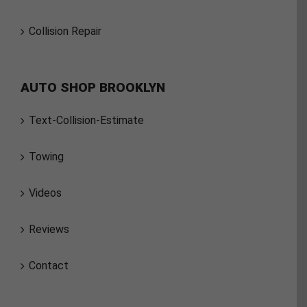
Collision Repair
AUTO SHOP BROOKLYN
Text-Collision-Estimate
Towing
Videos
Reviews
Contact