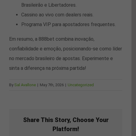
Brasileirão e Libertadores.
Cassino ao vivo com dealers reais.
Programa VIP para apostadores frequentes.
Em resumo, a 888bet combina inovação,
confiabilidade e emoção, posicionando-se como líder
no mercado brasileiro de apostas. Experimente e
sinta a diferença na próxima partida!
By
Sal Avallone
|
May 7th, 2026
|
Uncategorized
Share This Story, Choose Your
Platform!