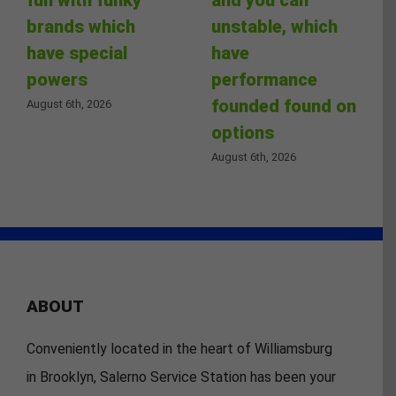
fun with funky
and you can
brands which
unstable, which
have special
have
powers
performance
founded found on
August 6th, 2026
options
August 6th, 2026
ABOUT
Conveniently located in the heart of Williamsburg
in Brooklyn, Salerno Service Station has been your