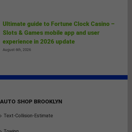
Ultimate guide to Fortune Clock Casino –
Slots & Games mobile app and user
experience in 2026 update
August 6th, 2026
AUTO SHOP BROOKLYN
Text-Collision-Estimate
Towing