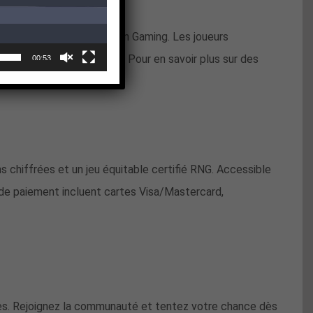
 Microgaming et Evolution Gaming. Les joueurs
le avec retraits rapides. Pour en savoir plus sur des
00:53
s chiffrées et un jeu équitable certifié RNG. Accessible
de paiement incluent cartes Visa/Mastercard,
ues. Rejoignez la communauté et tentez votre chance dès