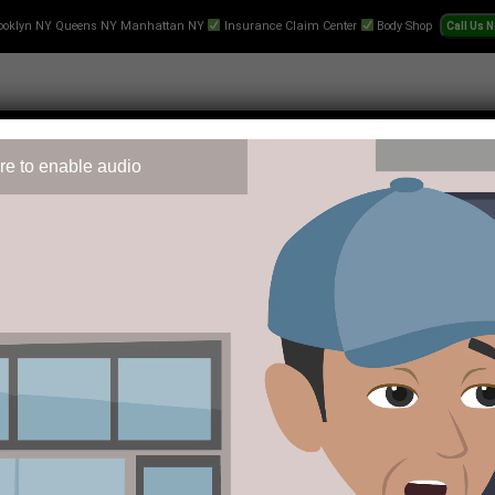
ooklyn NY Queens NY Manhattan NY
Insurance Claim Center
Body Shop
re to enable audio
 Repair
Text-Collision-Estimate
Towing
Videos
Pr
rme de jeux d’argent en ligne qui séduit de plus en plus de pass
s, tables de blackjack, roulette et poker live. Que vous soyez n
direct avec des croupiers professionnels.
V Casino ?