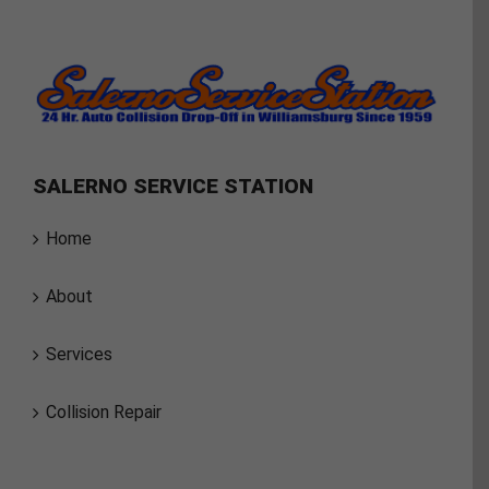
SALERNO SERVICE STATION
Home
About
Services
Collision Repair