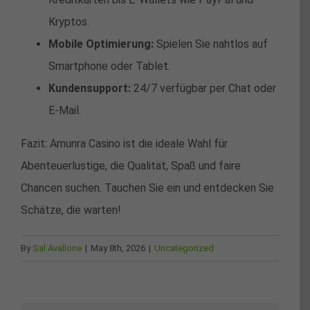
Kryptos.
Mobile Optimierung:
Spielen Sie nahtlos auf
Smartphone oder Tablet.
Kundensupport:
24/7 verfügbar per Chat oder
E-Mail.
Fazit: Amunra Casino ist die ideale Wahl für
Abenteuerlustige, die Qualität, Spaß und faire
Chancen suchen. Tauchen Sie ein und entdecken Sie
Schätze, die warten!
By
Sal Avallone
|
May 8th, 2026
|
Uncategorized