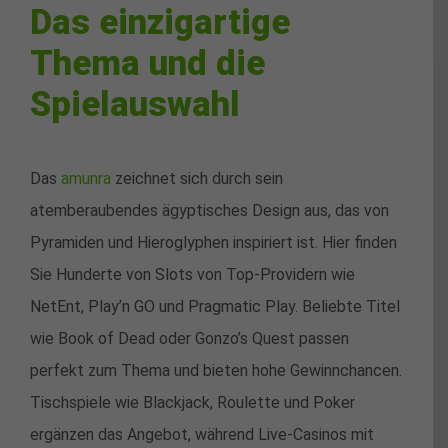
Das einzigartige
Thema und die
Spielauswahl
Das
amunra
zeichnet sich durch sein
atemberaubendes ägyptisches Design aus, das von
Pyramiden und Hieroglyphen inspiriert ist. Hier finden
Sie Hunderte von Slots von Top-Providern wie
NetEnt, Play’n GO und Pragmatic Play. Beliebte Titel
wie Book of Dead oder Gonzo’s Quest passen
perfekt zum Thema und bieten hohe Gewinnchancen.
Tischspiele wie Blackjack, Roulette und Poker
ergänzen das Angebot, während Live-Casinos mit