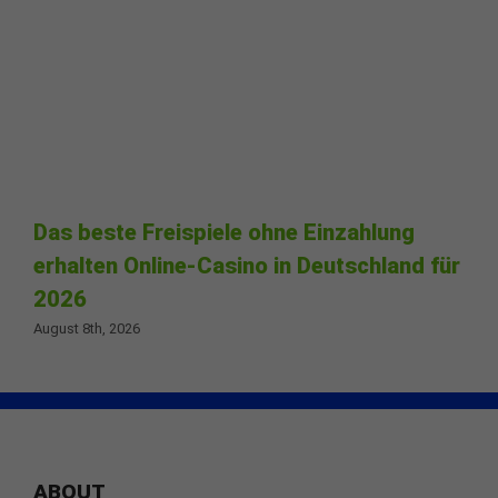
Das beste Freispiele ohne Einzahlung
erhalten Online-Casino in Deutschland für
2026
August 8th, 2026
ABOUT