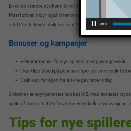
En av de største styrkene til
bet365
er det enorme utvalget 
Plattformen tilbyr også strømming av tusenvis av hendelser d
rulett fra ledende utviklere som NetEnt og Playtech.
00:18
Bonuser og kampanjer
Velkomstbonus for nye spillere med gunstige vilkår.
Ukentlige tilbud på populære sporter som norsk fotba
Cash-out-funksjon for å sikre gevinster tidlig.
Sikkerhet er høyt prioritert hos bet365, med avansert krypt
spille på farten. I 2026 forventer vi enda flere innovasjone
Tips for nye spiller