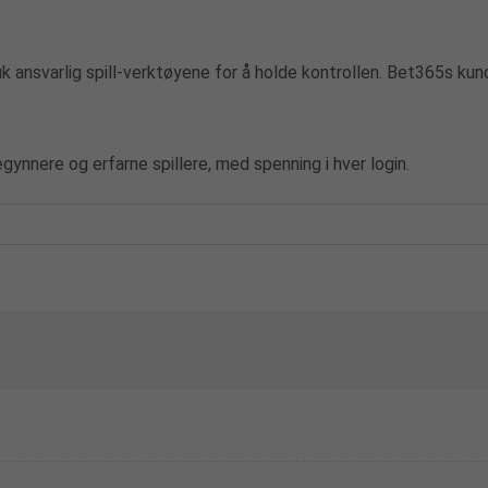
 ansvarlig spill-verktøyene for å holde kontrollen. Bet365s kundes
ynnere og erfarne spillere, med spenning i hver login.