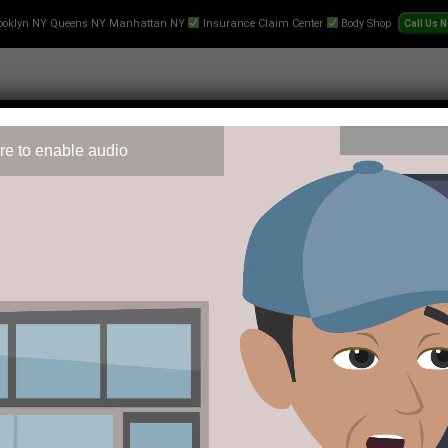
ooklyn NY Queens NY Manhattan NY
Insurance Claim Center
Body Shop
re to enable audio
 Repair
Text-Collision-Estimate
Towing
Videos
Pr
spilloperatørene i Norge, takket være sin brede portefølje av s
nen sportsbetting og casino, med millioner av aktive brukere verde
65?