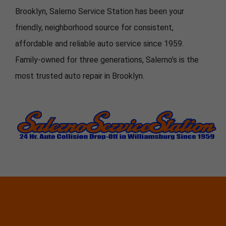
Brooklyn, Salerno Service Station has been your
friendly, neighborhood source for consistent,
affordable and reliable auto service since 1959.
Family-owned for three generations, Salerno’s is the
most trusted auto repair in Brooklyn.