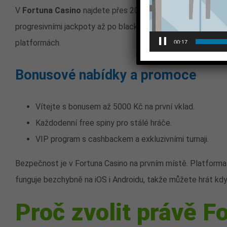
V
Fortuna Casino
najdete přes 2000 her od předních vývoj
progresivními jackpoty až po blackjack, ruleta a poker – výb
platformách.
00:18
Bonusové nabídky a promoce
Vítejte s bonusem až 5000 Kč na první vklad.
Každodenní free spiny pro stálé hráče.
VIP program s cashbackem a exkluzivními turnaji.
Bezpečnost je v Fortuna Casino na prvním místě. Platforma v
funguje bezchybně na iOS i Androidu, takže můžete hrát kdyk
Proč zvolit právě F