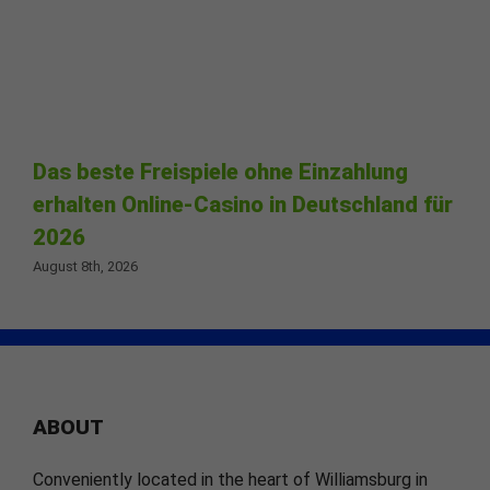
Das beste Freispiele ohne Einzahlung
erhalten Online-Casino in Deutschland für
2026
August 8th, 2026
ABOUT
Conveniently located in the heart of Williamsburg in