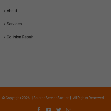
About
Services
Collision Repair
© Copyright
2026 | SalernoServiceStation | All Rights Reserved
Facebook
YouTube
Twitter
Email