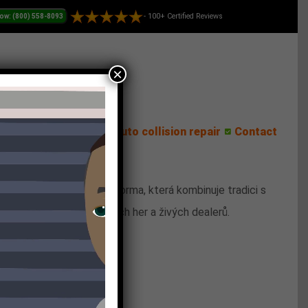
- 100+ Certified Reviews
×
ess Center
Reviews
Auto collision repair
Contact
ivním bonusům. Tato platforma, která kombinuje tradici s
ět plný automatů, stolních her a živých dealerů.