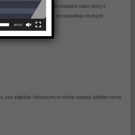
kých ovocných automatů přes moderní video sloty s
je jedinečný zážitek, který se neopakuje na jiných
00:53
 což zajišťuje férovou hru a rychlé výplaty. Mobilní verze