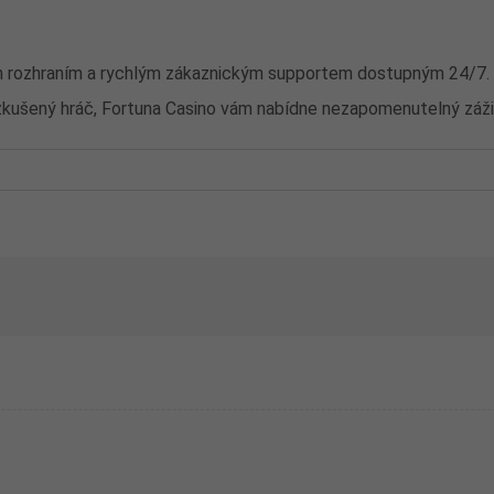
m rozhraním a rychlým zákaznickým supportem dostupným 24/7. Hr
o zkušený hráč, Fortuna Casino vám nabídne nezapomenutelný záži