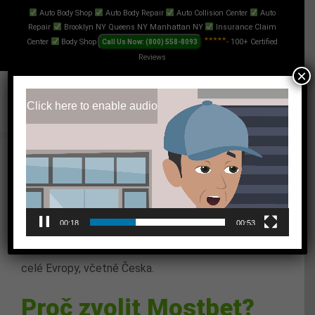
Skip
Auto Body Shop
Auto Body Repair
Auto Collision Center
Auto
Repair
Brooklyn NY Queens NY Manhattan NY
Insurance Claim
to
Center
Body Shop
- 100+ Certified
content
Reviews
×
Video
Click here to enable audio
Player
Online sázení a kasinové hry zažívají v posledních
letech obrovský boom, a
Mostbet
se rychle stal
jedním z lídrů na trhu. Tato platforma nabízí širokou
škálu sportovních sázek, živé přenosy zápasů i
00:18
00:53
moderní kasinové hry, které přitahují tisíce hráčů z
celé Evropy, včetně Česka.
Proč zvolit Mostbet?