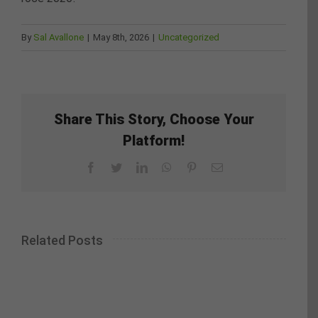
By
Sal Avallone
|
May 8th, 2026
|
Uncategorized
Share This Story, Choose Your
Platform!
Facebook
Twitter
LinkedIn
WhatsApp
Pinterest
Email
Related Posts