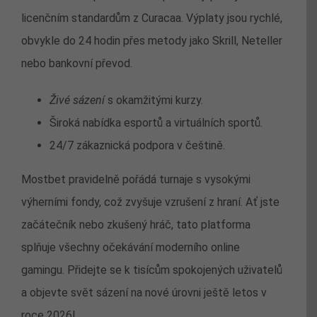
licenčním standardům z Curacaa. Výplaty jsou rychlé,
obvykle do 24 hodin přes metody jako Skrill, Neteller
nebo bankovní převod.
Živé sázení
s okamžitými kurzy.
Široká nabídka esportů a virtuálních sportů.
24/7 zákaznická podpora v češtině.
Mostbet pravidelně pořádá turnaje s vysokými
výherními fondy, což zvyšuje vzrušení z hraní. Ať jste
začátečník nebo zkušený hráč, tato platforma
splňuje všechny očekávání moderního online
gamingu. Přidejte se k tisícům spokojených uživatelů
a objevte svět sázení na nové úrovni ještě letos v
roce 2026!