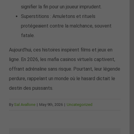
signifier la fin pour un joueur imprudent.
Superstitions : Amuletons et rituels
protégeaient contre la malchance, souvent
fatale.
Aujourd’hui, ces histoires inspirent films et jeux en
ligne. En 2026, les mafia casinos virtuels captivent,
offrant adrénaline sans risque. Pourtant, leur légende
perdure, rappelant un monde où le hasard dictait le
destin des puissants.
By
Sal Avallone
|
May 9th, 2026
|
Uncategorized