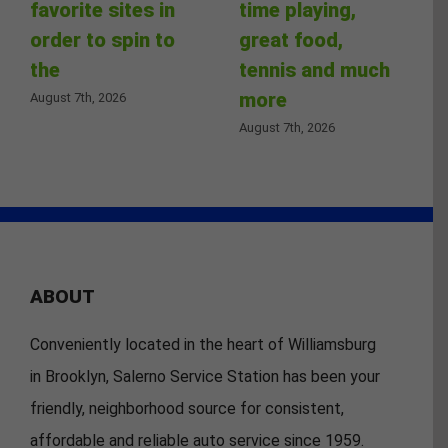
favorite sites in
time playing,
order to spin to
great food,
the
tennis and much
more
August 7th, 2026
August 7th, 2026
ABOUT
Conveniently located in the heart of Williamsburg
in Brooklyn, Salerno Service Station has been your
friendly, neighborhood source for consistent,
affordable and reliable auto service since 1959.