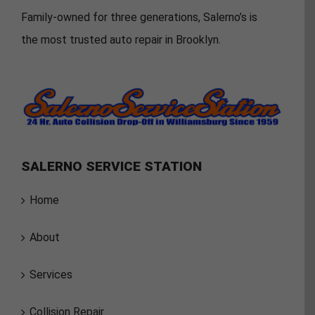
Family-owned for three generations, Salerno’s is
the most trusted auto repair in Brooklyn.
SALERNO SERVICE STATION
Home
About
Services
Collision Repair