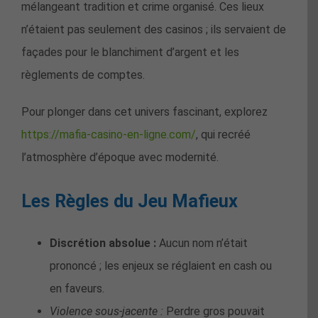
mélangeant tradition et crime organisé. Ces lieux
n’étaient pas seulement des casinos ; ils servaient de
façades pour le blanchiment d’argent et les
règlements de comptes.
Pour plonger dans cet univers fascinant, explorez
https://mafia-casino-en-ligne.com/
, qui recréé
l’atmosphère d’époque avec modernité.
Les Règles du Jeu Mafieux
Discrétion absolue :
Aucun nom n’était
prononcé ; les enjeux se réglaient en cash ou
en faveurs.
Violence sous-jacente :
Perdre gros pouvait