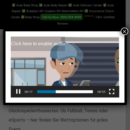
Skip
Auto Body Shop
Auto Body Repair
Auto Collision Center
Auto
Repair
Brooklyn NY Queens NY Manhattan NY
Insurance Claim
to
Center
Body Shop
- 100+ Certified
content
Reviews
×
Video
Click here to enable audio
Player
Unibet hat sich in den letzten Jahren zu einem der
beliebtesten Namen in der Welt der Online-Wetten
und Casinospiele entwickelt. Gegründet in
Schweden, bietet der Anbieter eine breite Palette
00:18
00:53
an Möglichkeiten für Sportfans und
Glücksspielenthusiasten. Ob Fußball, Tennis oder
eSports – hier finden Sie Wettoptionen für jedes
Event.