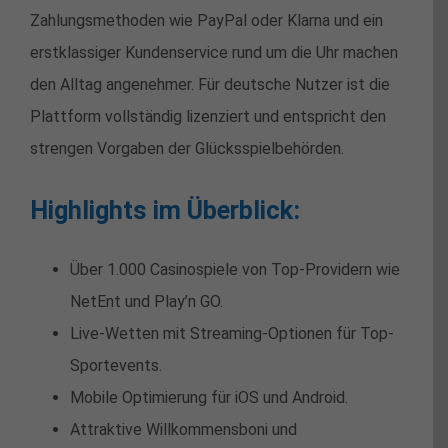
Zahlungsmethoden wie PayPal oder Klarna und ein
erstklassiger Kundenservice rund um die Uhr machen
den Alltag angenehmer. Für deutsche Nutzer ist die
Plattform vollständig lizenziert und entspricht den
strengen Vorgaben der Glücksspielbehörden.
Highlights im Überblick:
Über 1.000 Casinospiele von Top-Providern wie
NetEnt und Play’n GO.
Live-Wetten mit Streaming-Optionen für Top-
Sportevents.
Mobile Optimierung für iOS und Android.
Attraktive Willkommensboni und