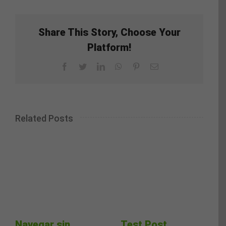
Share This Story, Choose Your
Platform!
Facebook
Twitter
LinkedIn
WhatsApp
Pinterest
Email
Related Posts
Navegar sin
Test Post