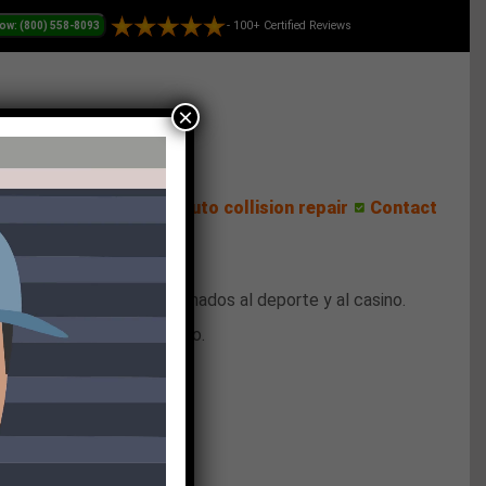
- 100+ Certified Reviews
×
ess Center
Reviews
Auto collision repair
Contact
y segura para los aficionados al deporte y al casino.
n en cada evento deportivo.