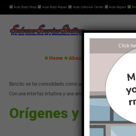
Skip
Auto Body Shop
Auto Body Repair
Auto Collision Center
Auto Repair
Br
to
content
Video
Click he
Player
Home
About
Services
Collision
Betclic se ha consolidado como una de las casas de apuesta
Con una interfaz intuitiva y una amplia variedad de mercad
Orígenes y Evolució