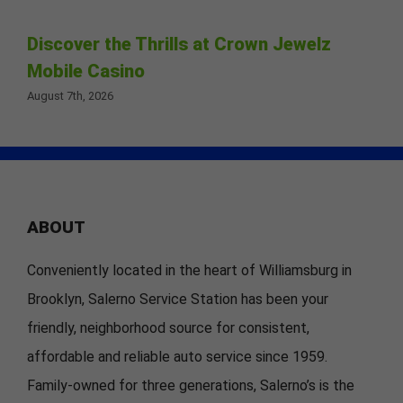
Discover the Thrills at Crown Jewelz
Mobile Casino
August 7th, 2026
ABOUT
Conveniently located in the heart of Williamsburg in
Brooklyn, Salerno Service Station has been your
friendly, neighborhood source for consistent,
affordable and reliable auto service since 1959.
Family-owned for three generations, Salerno’s is the