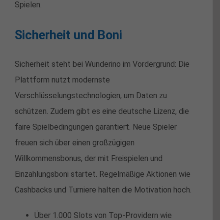
Spielen.
Sicherheit und Boni
Sicherheit steht bei Wunderino im Vordergrund: Die
Plattform nutzt modernste
Verschlüsselungstechnologien, um Daten zu
schützen. Zudem gibt es eine deutsche Lizenz, die
faire Spielbedingungen garantiert. Neue Spieler
freuen sich über einen großzügigen
Willkommensbonus, der mit Freispielen und
Einzahlungsboni startet. Regelmäßige Aktionen wie
Cashbacks und Turniere halten die Motivation hoch.
Über 1.000 Slots von Top-Providern wie