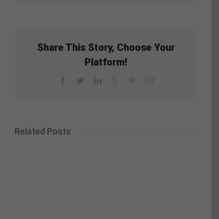
Share This Story, Choose Your
Platform!
Facebook
Twitter
LinkedIn
WhatsApp
Pinterest
Email
Related Posts