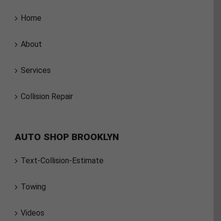
Home
About
Services
Collision Repair
AUTO SHOP BROOKLYN
Text-Collision-Estimate
Towing
Videos