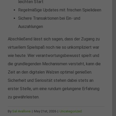
leichten Start
Regelmäßige Updates mit frischen Spielideen
Sichere Transaktionen bei Ein- und
Auszahlungen
Abschließend lässt sich sagen, dass der Zugang zu
virtuellem Spielspaß noch nie so unkompliziert war
wie heute. Wer verantwortungsbewusst spielt und
die grundlegenden Mechanismen versteht, kann die
Zeit an den digitalen Walzen optimal genießen.
Sicherheit und Seriosität stehen dabei stets an
erster Stelle, um eine rundum gelungene Erfahrung
zu gewährleisten.
By
Sal Avallone
|
May 21st, 2026
|
Uncategorized