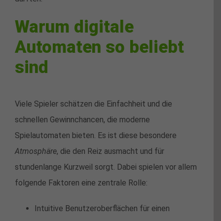
Warum digitale
Automaten so beliebt
sind
Viele Spieler schätzen die Einfachheit und die
schnellen Gewinnchancen, die moderne
Spielautomaten bieten. Es ist diese besondere
Atmosphäre
, die den Reiz ausmacht und für
stundenlange Kurzweil sorgt. Dabei spielen vor allem
folgende Faktoren eine zentrale Rolle:
Intuitive Benutzeroberflächen für einen