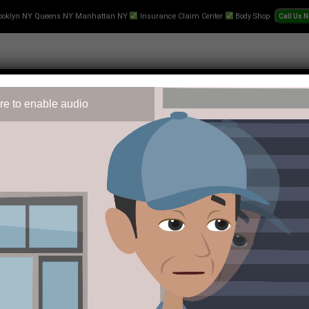
ooklyn NY Queens NY Manhattan NY
Insurance Claim Center
Body Shop
re to enable audio
 Repair
Text-Collision-Estimate
Towing
Videos
Pr
 der deutschen Wettbranche. Wer Abwechslung sucht, findet bei
t
 einem modernen Design für alle Nutzer.
terhaltungsangebot