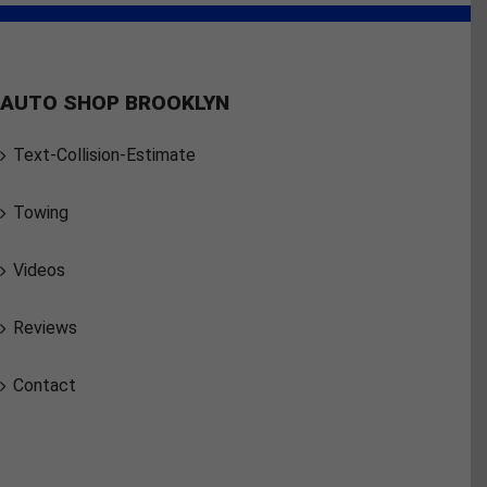
AUTO SHOP BROOKLYN
Text-Collision-Estimate
Towing
Videos
Reviews
Contact