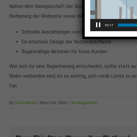
Neben dem Kerngeschäft der Sportwetten bietet das Un
Bedienung der Webseite sowie die transparente Gestaltung
00:18
Schnelle Auszahlungen von Gewinnen
Ein intuitives Design der Nutzeroberfläche
Regelmäßige Aktionen für treue Kunden
Wer sich für eine Registrierung entscheidet, sollte stets
Risiko verbunden sind, ist es wichtig, sich vorab Limits zu s
Fan.
By
Sal Avallone
|
May 21st, 2026
|
Uncategorized