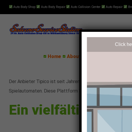
Skip
Auto Body Shop
Auto Body Repair
Auto Collision Center
Auto Repair
Br
to
content
Video
Click he
Player
Home
About
Services
Collision
Der Anbieter Tipico ist seit Jahren ein bekannter Name in
Spielautomaten. Diese Plattform kombiniert Sicherheit mit
Ein vielfältiges Un