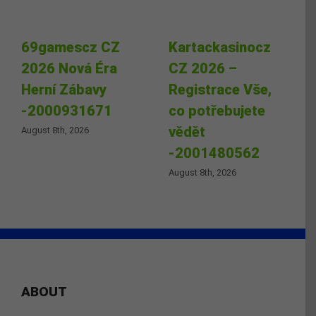
69gamescz CZ
Kartackasinocz
2026 Nová Éra
CZ 2026 –
Herní Zábavy
Registrace Vše,
-2000931671
co potřebujete
vědět
August 8th, 2026
-2001480562
August 8th, 2026
ABOUT