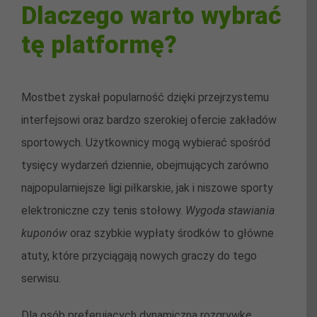
Dlaczego warto wybrać
tę platformę?
Mostbet zyskał popularność dzięki przejrzystemu
interfejsowi oraz bardzo szerokiej ofercie zakładów
sportowych. Użytkownicy mogą wybierać spośród
tysięcy wydarzeń dziennie, obejmujących zarówno
najpopularniejsze ligi piłkarskie, jak i niszowe sporty
elektroniczne czy tenis stołowy.
Wygoda stawiania
kuponów
oraz szybkie wypłaty środków to główne
atuty, które przyciągają nowych graczy do tego
serwisu.
Dla osób preferujących dynamiczną rozgrywkę