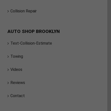
Collision Repair
AUTO SHOP BROOKLYN
Text-Collision-Estimate
Towing
Videos
Reviews
Contact