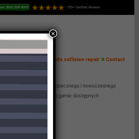
- 100+ Certified Reviews
×
ess Center
Reviews
Auto collision repair
Contact
logiczne. Jeśli szukasz bezpiecznego i nowoczesnego
stym zasadom oraz szerokiej gamie dostępnych
e