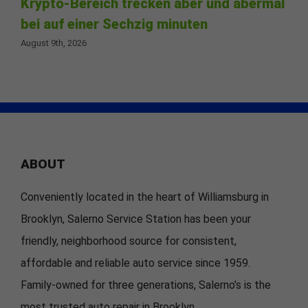
Krypto-Bereich trecken aber und abermal
bei auf einer Sechzig minuten
August 9th, 2026
ABOUT
Conveniently located in the heart of Williamsburg in
Brooklyn, Salerno Service Station has been your
friendly, neighborhood source for consistent,
affordable and reliable auto service since 1959.
Family-owned for three generations, Salerno’s is the
most trusted auto repair in Brooklyn.