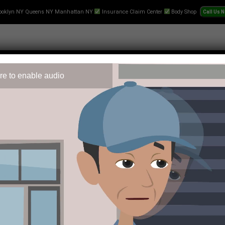
ooklyn NY Queens NY Manhattan NY
Insurance Claim Center
Body Shop
re to enable audio
 Repair
Text-Collision-Estimate
Towing
Videos
Pr
m tempie, oferując graczom coraz ciekawsze rozwiązania techno
e. Platforma ta zdobyła uznanie użytkowników dzięki przejrzy
ie do hazardu onlin