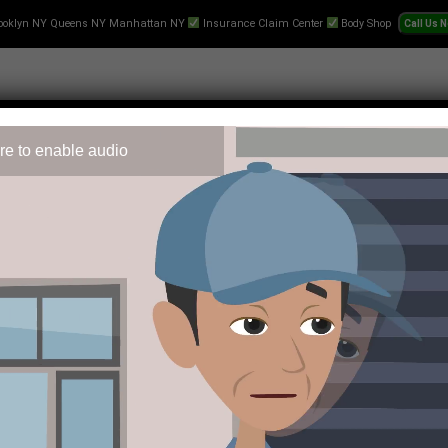
ooklyn NY Queens NY Manhattan NY
Insurance Claim Center
Body Shop
re to enable audio
 Repair
Text-Collision-Estimate
Towing
Videos
Pr
it und bieten Fans eine spannende Möglichkeit, ihr Fachwissen 
ipps auf laufende Begegnungen abzugeben. Die Plattform hat sich
orm