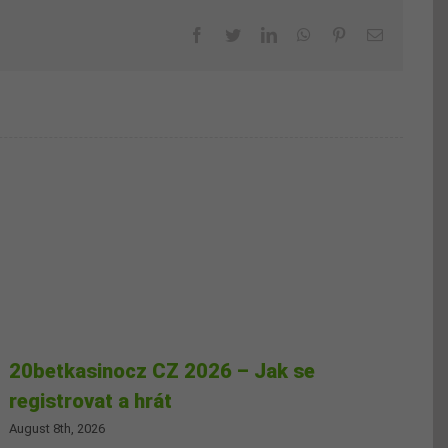
Facebook
Twitter
LinkedIn
WhatsApp
Pinterest
Email
20betkasinocz CZ 2026 – Jak se
registrovat a hrát
August 8th, 2026