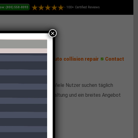
- 100+ Certified Reviews
×
ess Center
Reviews
Auto collision repair
Contact
unter Beweis zu stellen. Viele Nutzer suchen täglich
 durch ihre intuitive Gestaltung und ein breites Angebot