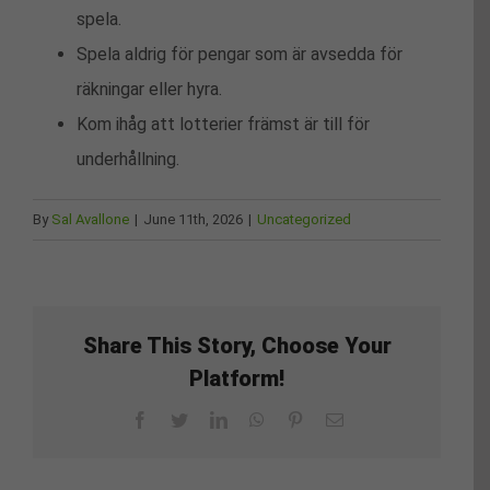
spela.
Spela aldrig för pengar som är avsedda för
räkningar eller hyra.
Kom ihåg att lotterier främst är till för
underhållning.
By
Sal Avallone
|
June 11th, 2026
|
Uncategorized
Share This Story, Choose Your
Platform!
Facebook
Twitter
LinkedIn
WhatsApp
Pinterest
Email