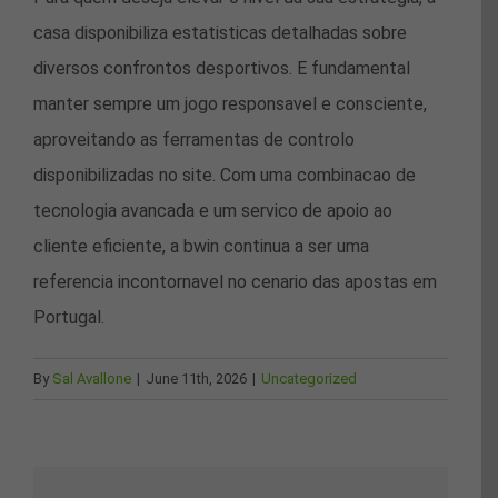
casa disponibiliza estatisticas detalhadas sobre
diversos confrontos desportivos. E fundamental
manter sempre um jogo responsavel e consciente,
aproveitando as ferramentas de controlo
disponibilizadas no site. Com uma combinacao de
tecnologia avancada e um servico de apoio ao
cliente eficiente, a bwin continua a ser uma
referencia incontornavel no cenario das apostas em
Portugal.
By
Sal Avallone
|
June 11th, 2026
|
Uncategorized