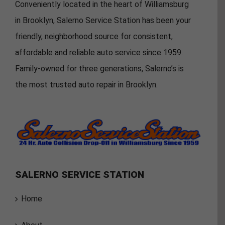
Conveniently located in the heart of Williamsburg
in Brooklyn, Salerno Service Station has been your
friendly, neighborhood source for consistent,
affordable and reliable auto service since 1959.
Family-owned for three generations, Salerno’s is
the most trusted auto repair in Brooklyn.
SALERNO SERVICE STATION
Home