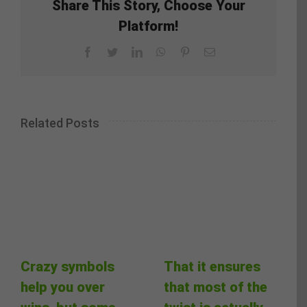
Share This Story, Choose Your
Platform!
Facebook
Twitter
LinkedIn
WhatsApp
Pinterest
Email
Related Posts
Crazy symbols
That it ensures
help you over
that most of the