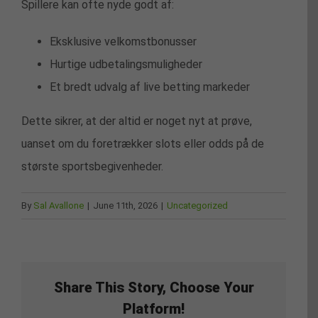
Spillere kan ofte nyde godt af:
Eksklusive velkomstbonusser
Hurtige udbetalingsmuligheder
Et bredt udvalg af live betting markeder
Dette sikrer, at der altid er noget nyt at prøve,
uanset om du foretrækker slots eller odds på de
største sportsbegivenheder.
By
Sal Avallone
|
June 11th, 2026
|
Uncategorized
Share This Story, Choose Your
Platform!