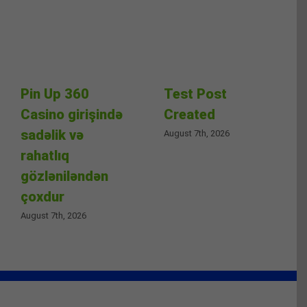
Pin Up 360
Test Post
Casino girişində
Created
sadəlik və
August 7th, 2026
rahatlıq
gözləniləndən
çoxdur
August 7th, 2026