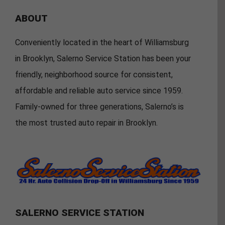
ABOUT
Conveniently located in the heart of Williamsburg
in Brooklyn, Salerno Service Station has been your
friendly, neighborhood source for consistent,
affordable and reliable auto service since 1959.
Family-owned for three generations, Salerno’s is
the most trusted auto repair in Brooklyn.
SALERNO SERVICE STATION