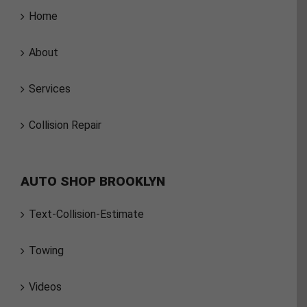
Home
About
Services
Collision Repair
AUTO SHOP BROOKLYN
Text-Collision-Estimate
Towing
Videos