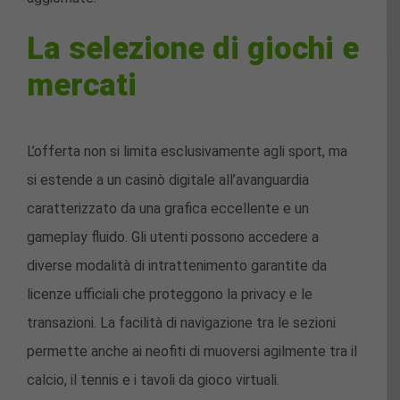
La selezione di giochi e
mercati
L’offerta non si limita esclusivamente agli sport, ma
si estende a un casinò digitale all’avanguardia
caratterizzato da una grafica eccellente e un
gameplay fluido. Gli utenti possono accedere a
diverse modalità di intrattenimento garantite da
licenze ufficiali che proteggono la privacy e le
transazioni. La facilità di navigazione tra le sezioni
permette anche ai neofiti di muoversi agilmente tra il
calcio, il tennis e i tavoli da gioco virtuali.