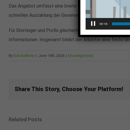
Das Angebot umfasst eine breite Palette an Sportarten, von 
schnellen Auszahlung der Gewinne. Besonders hervorzuheben 
00:18
Für Einsteiger und Profis gleichermaßen bietet die Seite w
Informationen. Insgesamt bleibt der Anbieter eine feste G
By
Sal Avallone
|
June 14th, 2026
|
Uncategorized
Share This Story, Choose Your Platform!
Related Posts