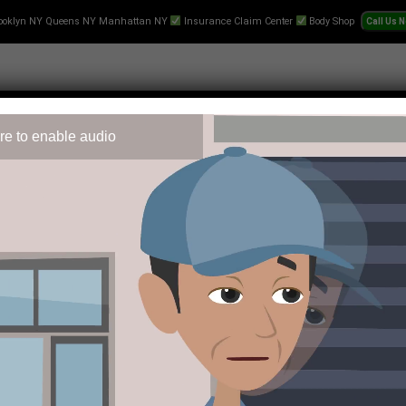
ooklyn NY Queens NY Manhattan NY
Insurance Claim Center
Body Shop
re to enable audio
 Repair
Text-Collision-Estimate
Towing
Videos
Pr
it bei zahlreichen Fans. Wenn Sie auf der Suche nach erstklassi
 Benutzeroberfläche sorgt dabei für ein nahtloses Erlebnis be
keiten für Wettbegeis