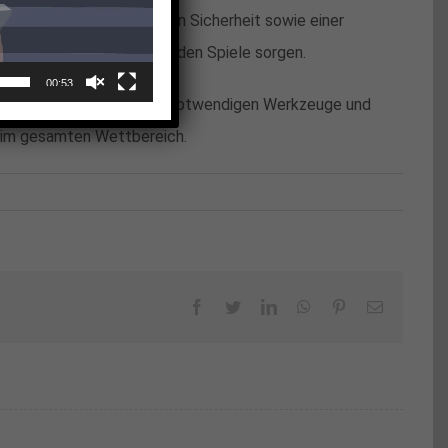
profitieren von einer hohen Sicherheit sowie einer
annung während der laufenden Spiele sorgen.
00:53
rn möchte, findet hier alle notwendigen Werkzeuge und
t im gesamten Wettbereich.
Facebook
Twitter
LinkedIn
WhatsApp
Pinterest
Email