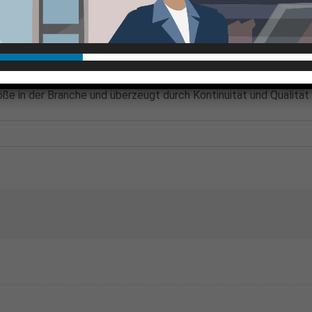
Fußball über Tennis bis hin zu exotischeren Disziplinen. Nutzer 
sind die ständig aktualisierten Quoten, die für zusätzliche Sp
ertvolle Statistiken und Analysen. Wer seine Strategie verfeine
röße in der Branche und überzeugt durch Kontinuität und Qualitä