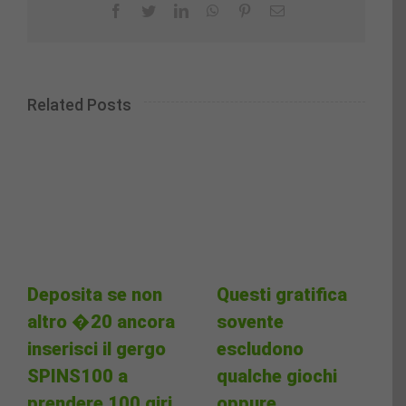
Facebook
Twitter
LinkedIn
WhatsApp
Pinterest
Email
Related Posts
Deposita se non
Questi gratifica
altro �20 ancora
sovente
inserisci il gergo
escludono
SPINS100 a
qualche giochi
prendere 100 giri
oppure