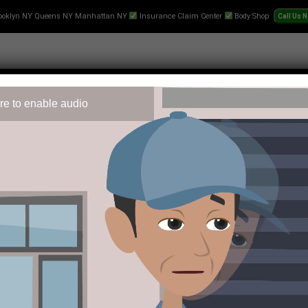
ooklyn NY Queens NY Manhattan NY
Insurance Claim Center
Body Shop
re to enable audio
 Repair
Text-Collision-Estimate
Towing
Videos
Pr
gnificativamente en los últimos años para ofrecer experiencias
jor su oferta y operativa. Esta plataforma se ha consolidado c
usuario y mercados di