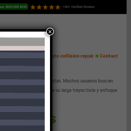
- 100+ Certified Reviews
×
ess Center
Reviews
Auto collision repair
Contact
 digitales mucho más completas. Muchos usuarios buscan
omo un referente gracias a su larga trayectoria y enfoque
sponibles