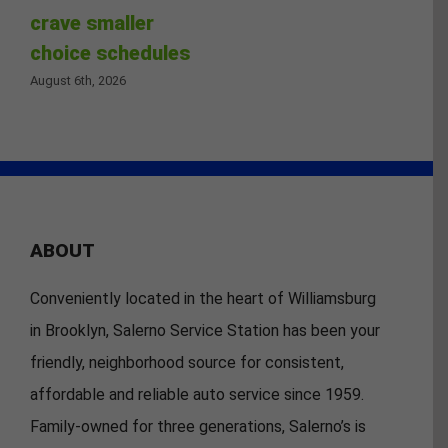
crave smaller
choice schedules
August 6th, 2026
ABOUT
Conveniently located in the heart of Williamsburg
in Brooklyn, Salerno Service Station has been your
friendly, neighborhood source for consistent,
affordable and reliable auto service since 1959.
Family-owned for three generations, Salerno’s is