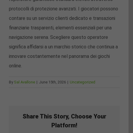
protocolli di protezione avanzati. I giocatori possono
contare su un servizio clienti dedicato e transazioni
finanziarie trasparenti, elementi essenziali per una
navigazione serena. Scegliere questo operatore
significa affidarsi a un marchio storico che continua a
innovare costantemente nel panorama dei giochi
online.
By
Sal Avallone
|
June 15th, 2026
|
Uncategorized
Share This Story, Choose Your
Platform!