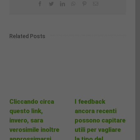
Facebook
Twitter
LinkedIn
WhatsApp
Pinterest
Email
Related Posts
Cliccando circa
I feedback
questo link,
ancora recenti
invero, sara
possono capitare
verosimile inoltre
utili per vagliare
approssimarsi
la tipo del