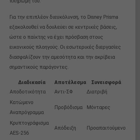
πληρωμή του.
Για την επιπλέον διευκόλυνση, το Disney Prisma
εξακολουθεί να δουλεύει σε κεντρικές βάσεις,
ώστε ο παίκτης να έχει πρόσβαση στους
εικονικούς πλοηγούς. Οι εσωτερικές διεργασίες
διασφαλίζουν την αμεσότητα και την ακρίβεια
σημαντικούς παράγοντες.
Διαδικασία
Αποτέλεσμα
Συνεισφορά
Αποδοτικότητα
Αντι-ΣΦ
Διατριβή
Κατώμενο
Προβόδισμα
Μόνταρες
Αναπρόγραμμα
Κρυπτογράφισμα
Απόδειξη
Προαπαιτούμενο
AES-256