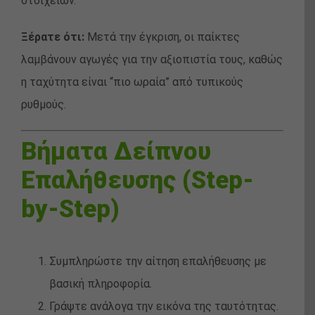
στοιχείων.
Ξέρατε ότι:
Μετά την έγκριση, οι παίκτες
λαμβάνουν
αγωγές
για την αξιοπιστία τους, καθώς
η ταχύτητα είναι “πιο ωραία” από τυπικούς
ρυθμούς.
Βήματα Δείπνου
Επαλήθευσης (Step-
by-Step)
Συμπληρώστε την αίτηση επαλήθευσης με
βασική πληροφορία.
Γράψτε ανάλογα την εικόνα της ταυτότητας.