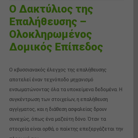
Ο Δακτύλιος της
Επαλήθευσης –
Ολοκληρωμένος
Δομικός Επίπεδος
Ο κβυσσιανακός έλεγχος της επαλήθευσης
αποτελεί έναν τεχνόποδο μηχανισμό
ενσωματώνοντας όλα τα υποκείμενα δεδομένα. Η
συγκέντρωση των στοιχείων, η επαλήθευση
αγγίγματος, και η διάθεση ασφαλείας δρουν
συνεχώς, όπως ένα μαζεύτη δόνο. Όταν τα
στοιχεία είναι ορθά, ο παίκτης επεξεργάζεται την