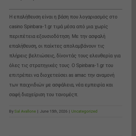
Η επαλήθευση είναι η βάση που λογαριασμός στο
casino Spinbara-1.gr τιμά μέσα από μια χωρίς
περιπέτεια εξουσιοδότηση. Με την ασφαλή
επαλήθευση, οι παίκτες απολαμβάνουν τις
πλήρεις βελτιώσεις, δίνοντάς τους ελευθερία για
όλες τις στρατηγικές τους. Ο Spinbara-1.gr του
επιτρέπει να διοχετεύσει as amac την αναμονή
των παιχνιδιών με ασφάλεια, νέα εμπειρία και
σαφή διαχείριση του τανομέςπ.
By
Sal Avallone
|
June 15th, 2026
|
Uncategorized