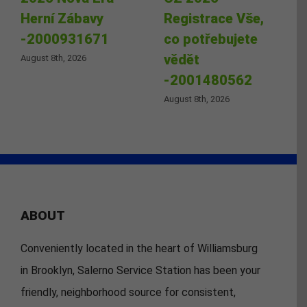
Herní Zábavy
Registrace Vše,
-2000931671
co potřebujete
vědět
August 8th, 2026
-2001480562
August 8th, 2026
ABOUT
Conveniently located in the heart of Williamsburg
in Brooklyn, Salerno Service Station has been your
friendly, neighborhood source for consistent,