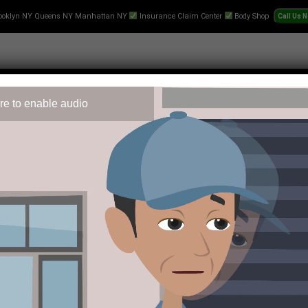
ooklyn NY Queens NY Manhattan NY
Insurance Claim Center
Body Shop
re to enable audio
 Repair
Text-Collision-Estimate
Towing
Videos
Pr
η εμπειρία παιχνιδιού μέσω της περιηγηματικής της πλατ
υς παίκτες να απολαμβάνουν τα αγαπημένα τους παιχνίδια όπο
η πρόσβαση στις προμήθειες, καθιστώντας την δεύτερη φυσι
ης εφαρμογής, από την εγκατάσταση μέχρι την κατάρτιση στο