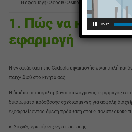
Η εφαρμογή Cadoola Casino λογισμικό για κινητά.
1. Πώς να κατεβάσ
00:18
εφαρμογή
Η εγκατάσταση της Cadoola
εφαρμογής
είναι απλή και δ
παιχνιδιού στο κινητό σας.
Η διαδικασία περιλαμβάνει επιλεγμένες εφαρμογές στο
δικαιώματα πρόσβασης σχεδιασμένες για ασφαλή διαχείρι
εξασφαλίζοντας άμεση πρόσβαση στους πολύπλοκους πίν
Συχνές ερωτήσεις εγκατάστασης