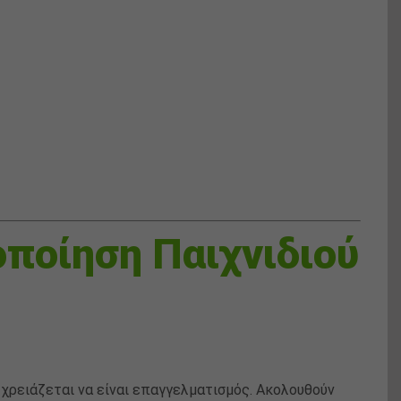
οποίηση Παιχνιδιού
 χρειάζεται να είναι επαγγελματισμός. Ακολουθούν