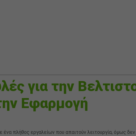
λές για την Βελτιστ
την Εφαρμογή
σε ένα πλήθος εργαλείων που απαιτούν
λειτουργία
, όμως δεν