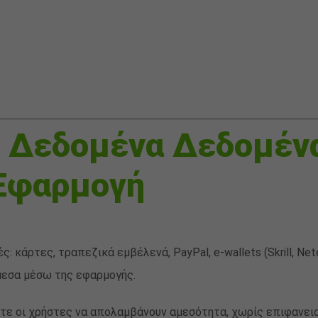
 Δεδομένα Δεδομένα
 Εφαρμογή
κάρτες, τραπεζικά εμβέλενά, PayPal, e-wallets (Skrill, Nete
μεσα μέσω της εφαρμογής.
στε οι χρήστες να απολαμβάνουν αμεσότητα, χωρίς επιφανει