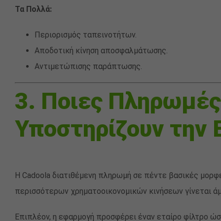
Τα Πολλά:
Περιορισμός ταπεινοτήτων.
Αποδοτική κίνηση αποσφαλμάτωσης.
Αντιμετώπισης παράπτωσης.
3. Ποιες Πληρωμές
Υποστηρίζουν την
Η Cadoola διατιθέμενη πληρωμή σε πέντε βασικές μορφές: 
περισσότερων χρηματοοικονομικών κινήσεων γίνεται ά
Επιπλέον, η εφαρμογή προσφέρει έναν εταίρο φίλτρο ώ