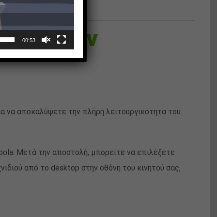
ήσετε την
00:53
για να αποκαλύψετε την πλήρη λειτουργικότητα του
ola. Μετά την αποστολή, μπορείτε να επιλέξετε
ιδιού από το desktop στην οθόνη του κινητού σας,