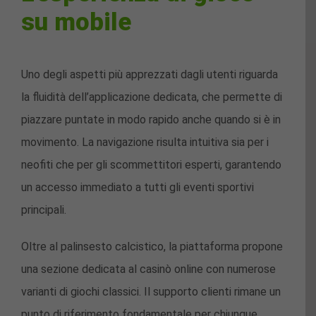
su mobile
Uno degli aspetti più apprezzati dagli utenti riguarda
la fluidità dell’applicazione dedicata, che permette di
piazzare puntate in modo rapido anche quando si è in
movimento. La navigazione risulta intuitiva sia per i
neofiti che per gli scommettitori esperti, garantendo
un accesso immediato a tutti gli eventi sportivi
principali.
Oltre al palinsesto calcistico, la piattaforma propone
una sezione dedicata al casinò online con numerose
varianti di giochi classici. Il supporto clienti rimane un
punto di riferimento fondamentale per chiunque