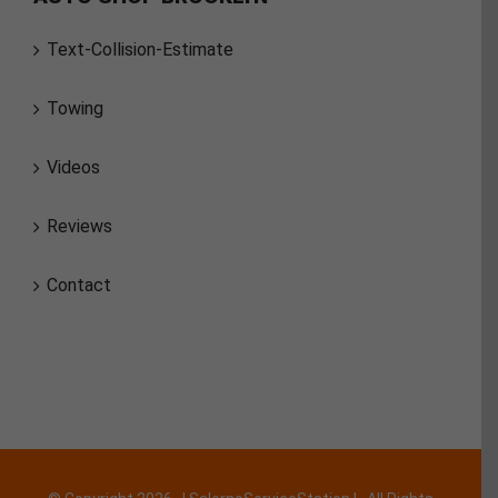
Text-Collision-Estimate
Towing
Videos
Reviews
Contact