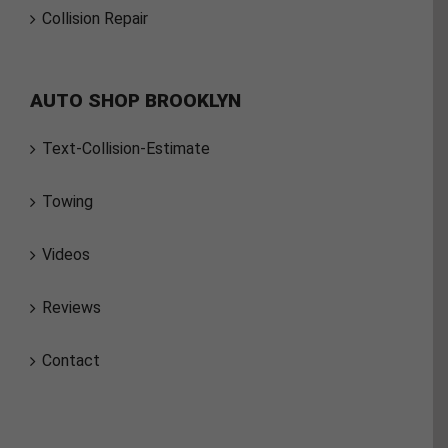
Collision Repair
AUTO SHOP BROOKLYN
Text-Collision-Estimate
Towing
Videos
Reviews
Contact