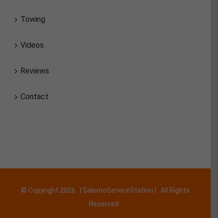
Towing
Videos
Reviews
Contact
© Copyright
2026 | SalernoServiceStation | All Rights
Reserved