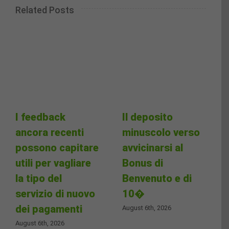
Related Posts
I feedback
Il deposito
ancora recenti
minuscolo verso
possono capitare
avvicinarsi al
utili per vagliare
Bonus di
la tipo del
Benvenuto e di
servizio di nuovo
10�
dei pagamenti
August 6th, 2026
August 6th, 2026