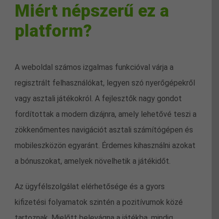
Miért népszerű ez a
platform?
A weboldal számos izgalmas funkcióval várja a
regisztrált felhasználókat, legyen szó nyerőgépekről
vagy asztali játékokról. A fejlesztők nagy gondot
fordítottak a modern dizájnra, amely lehetővé teszi a
zökkenőmentes navigációt asztali számítógépen és
mobileszközön egyaránt. Érdemes kihasználni azokat
a bónuszokat, amelyek növelhetik a játékidőt.
Az ügyfélszolgálat elérhetősége és a gyors
kifizetési folyamatok szintén a pozitívumok közé
tartoznak. Mielőtt belevágna a játékba, mindig