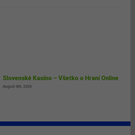
Slovenské Kasíno – Všetko o Hraní Online
August 6th, 2026