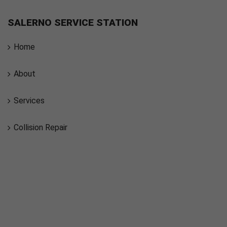
SALERNO SERVICE STATION
Home
About
Services
Collision Repair