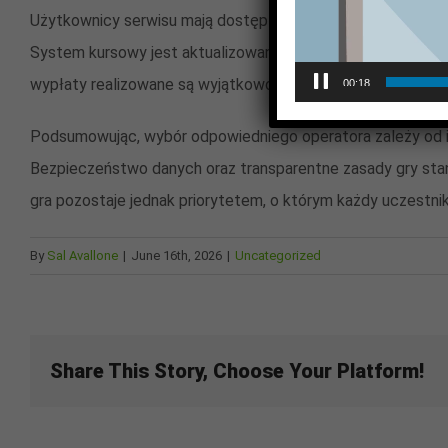
Użytkownicy serwisu mają dostęp do niezwykle rozbudowanej
System kursowy jest aktualizowany w czasie rzeczywistym, 
wypłaty realizowane są wyjątkowo sprawnie, zapewniając 
00:18
Podsumowując, wybór odpowiedniego operatora zależy od in
Bezpieczeństwo danych oraz transparentne zasady gry stan
gra pozostaje jednak priorytetem, o którym każdy uczestn
By
Sal Avallone
|
June 16th, 2026
|
Uncategorized
Share This Story, Choose Your Platform!