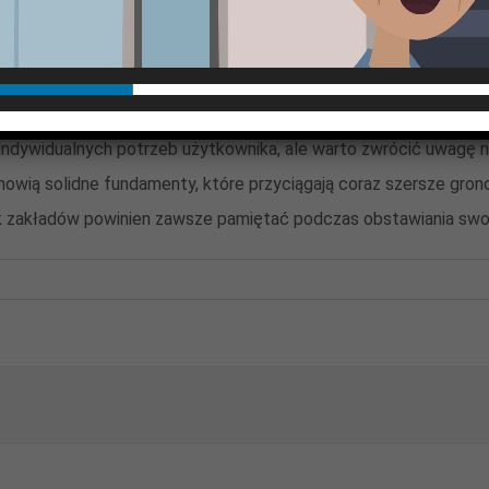
 sekcji zakładów na żywo, która obejmuje zarówno najpopularnie
co pozwala na błyskawiczne reagowanie na wydarzenia boiskowe.
komfort wszystkim zarejestrowanym klientom.
dywidualnych potrzeb użytkownika, ale warto zwrócić uwagę na
owią solidne fundamenty, które przyciągają coraz szersze gro
ik zakładów powinien zawsze pamiętać podczas obstawiania swoi