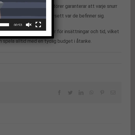
lar från välkända leverantörer garanterar att varje snurr
el av underhållningen oavsett var de befinner sig.
00:53
liga för att sätta gränser för insättningar och tid, vilket
 spela alltid med en tydlig budget i åtanke.
Facebook
Twitter
LinkedIn
WhatsApp
Pinterest
Email