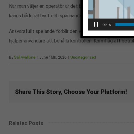
När man väljer en operatör är det bredden på spelutbudet som
känns både rättvist och spännande. Moderna casinon satsar ä
00:18
Ansvarsfullt spelande förblir den viktigaste aspekten när man 
hjälper användare att behålla kontrollen. Kom ihåg att betr
By
Sal Avallone
|
June 16th, 2026
|
Uncategorized
Share This Story, Choose Your Platform!
Related Posts