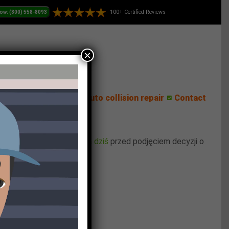
- 100+ Certified Reviews
×
ess Center
Reviews
Auto collision repair
Contact
nie sprawdza
sts oferta na dziś
przed podjęciem decyzji o