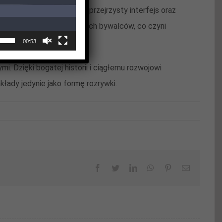
 sobie przede wszystkim przejrzysty interfejs oraz
częste promocje dla stałych bywalców, co czyni
00:53
 Dzięki bogatej historii i ciągłemu rozwojowi
łady jedynie jako formę rozrywki.
Facebook
Twitter
LinkedIn
WhatsApp
Pinterest
Email