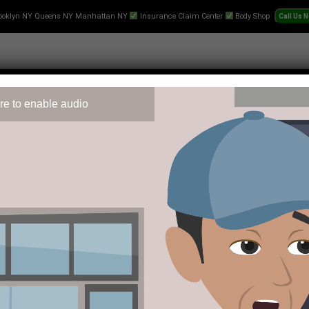
ooklyn NY Queens NY Manhattan NY
Insurance Claim Center
Body Shop
re to enable audio
 Repair
Text-Collision-Estimate
Towing
Videos
Pr
popularnością wśród fanów sportu. Wielu użytkowników regular
i stabilności i profesjonalnemu podejściu do swoich klientów.
liwości obstawiania