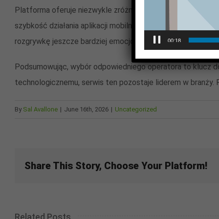
Platforma oferuje niezwykle zróżnicowany wybór dyscyplin, 
szybkość działania aplikacji mobilnej, która pozwala na 
rozgrywkę jeszcze bardziej emocjonującą.
00:18
Podsumowując, wybór odpowiedniego operatora to klucz do b
technologicznemu, serwis ten pozostaje liderem w branży. P
By
Sal Avallone
|
June 16th, 2026
|
Uncategorized
Share This Story, Choose Your Platform!
Related Posts