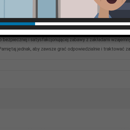
od piłki nożnej po mniej oczywiste sporty niszowe. Gracze cenią
obstawianie meczów w dowolnym miejscu. Dodatkowym atutem są 
ezpiecznej i satysfakcjonującej zabawy z zakładami wzajemnymi.
amiętaj jednak, aby zawsze grać odpowiedzialnie i traktować zak