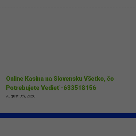
Online Kasína na Slovensku Všetko, čo
Potrebujete Vedieť -633518156
August 8th, 2026