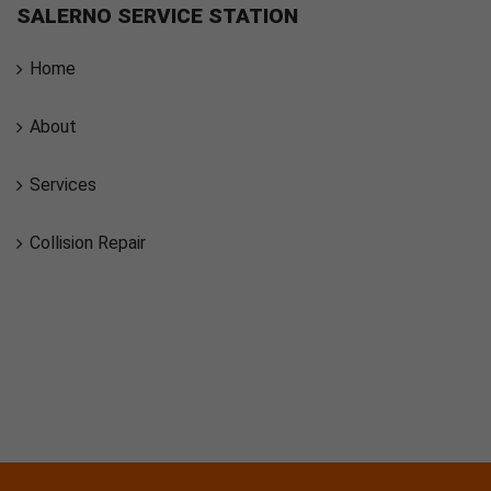
SALERNO SERVICE STATION
Home
About
Services
Collision Repair