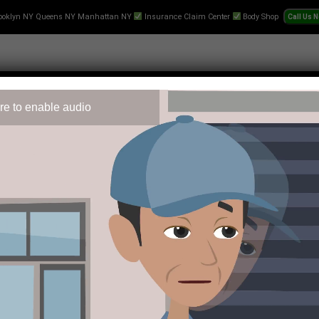
ooklyn NY Queens NY Manhattan NY
Insurance Claim Center
Body Shop
re to enable audio
 Repair
Text-Collision-Estimate
Towing
Videos
Pr
ustive pour les amateurs de paris sportifs et de courses hippi
 trot. Cette plateforme intuitive permet de suivre les cotes en 
a plateforme