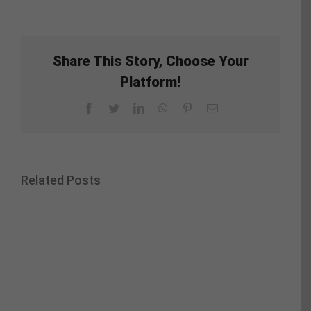
Share This Story, Choose Your
Platform!
Facebook
Twitter
LinkedIn
WhatsApp
Pinterest
Email
Related Posts