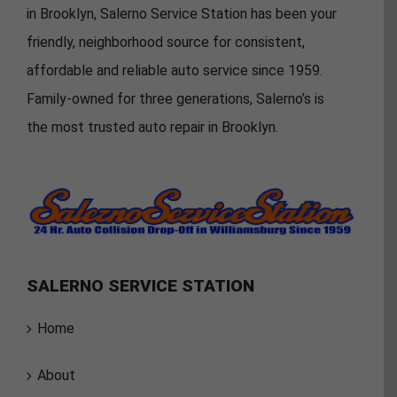
in Brooklyn, Salerno Service Station has been your
friendly, neighborhood source for consistent,
affordable and reliable auto service since 1959.
Family-owned for three generations, Salerno’s is
the most trusted auto repair in Brooklyn.
SALERNO SERVICE STATION
Home
About