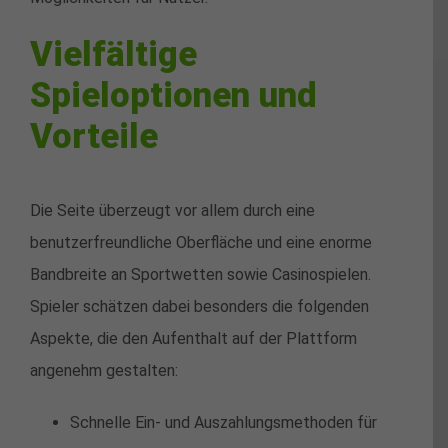
Vielfältige
Spieloptionen und
Vorteile
Die Seite überzeugt vor allem durch eine
benutzerfreundliche Oberfläche und eine enorme
Bandbreite an Sportwetten sowie Casinospielen.
Spieler schätzen dabei besonders die folgenden
Aspekte, die den Aufenthalt auf der Plattform
angenehm gestalten:
Schnelle Ein- und Auszahlungsmethoden für