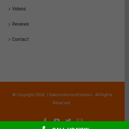
Videos
Reviews
Contact
© Copyright
2026 | SalernoServiceStation | All Rights
Reserved
Facebook
YouTube
Twitter
Email