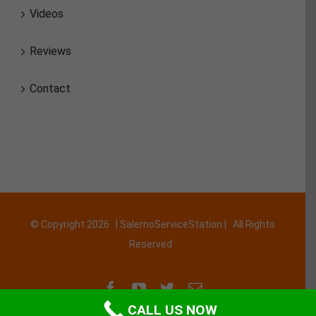
Videos
Reviews
Contact
© Copyright
2026 | SalernoServiceStation | All Rights
Reserved
Facebook
YouTube
Twitter
Email
CALL US NOW