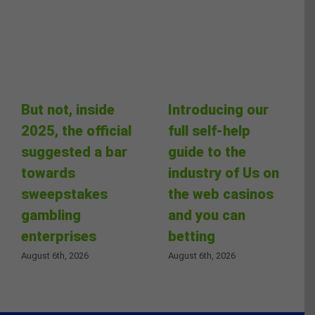
But not, inside
Introducing our
2025, the official
full self-help
suggested a bar
guide to the
towards
industry of Us on
sweepstakes
the web casinos
gambling
and you can
enterprises
betting
August 6th, 2026
August 6th, 2026