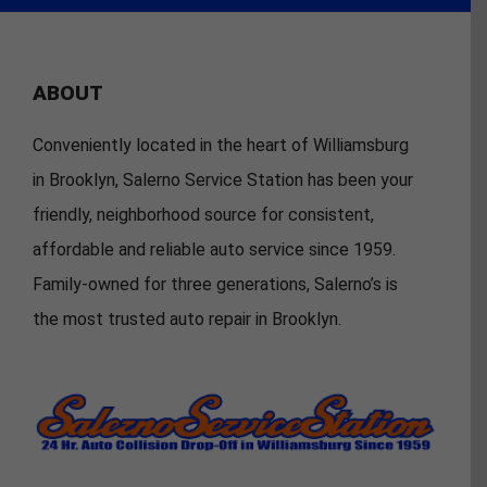
ABOUT
Conveniently located in the heart of Williamsburg
in Brooklyn, Salerno Service Station has been your
friendly, neighborhood source for consistent,
affordable and reliable auto service since 1959.
Family-owned for three generations, Salerno’s is
the most trusted auto repair in Brooklyn.