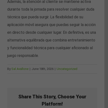
Además, la atención al cliente se mantiene activa
durante toda la jornada para resolver cualquier duda
técnica que pueda surgir. La flexibilidad de su
aplicación móvil asegura que puedas seguir la acción
en directo desde cualquier lugar. En definitiva, es una
alternativa equilibrada que combina entretenimiento
y funcionalidad técnica para cualquier aficionado al
juego responsable.
By
Sal Avallone
|
June 18th, 2026
|
Uncategorized
Share This Story, Choose Your
Platform!