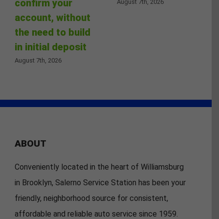
confirm your
August 7th, 2026
account, without
the need to build
in initial deposit
August 7th, 2026
ABOUT
Conveniently located in the heart of Williamsburg
in Brooklyn, Salerno Service Station has been your
friendly, neighborhood source for consistent,
affordable and reliable auto service since 1959.