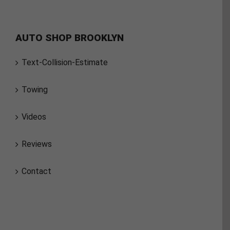
AUTO SHOP BROOKLYN
Text-Collision-Estimate
Towing
Videos
Reviews
Contact