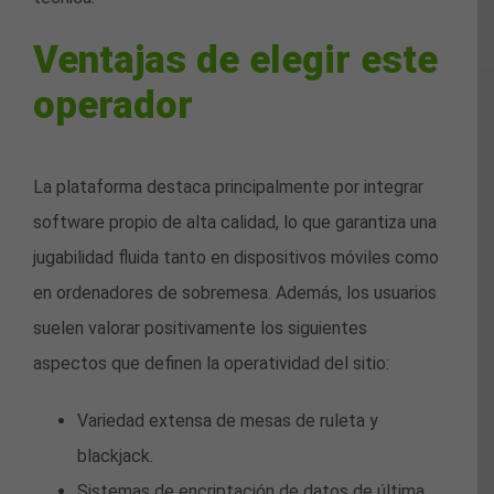
Ventajas de elegir este
operador
La plataforma destaca principalmente por integrar
software propio de alta calidad, lo que garantiza una
jugabilidad fluida tanto en dispositivos móviles como
en ordenadores de sobremesa. Además, los usuarios
suelen valorar positivamente los siguientes
aspectos que definen la operatividad del sitio:
Variedad extensa de mesas de ruleta y
blackjack.
Sistemas de encriptación de datos de última