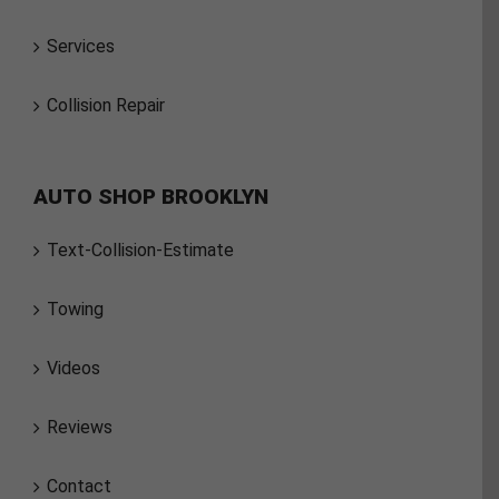
Services
Collision Repair
AUTO SHOP BROOKLYN
Text-Collision-Estimate
Towing
Videos
Reviews
Contact