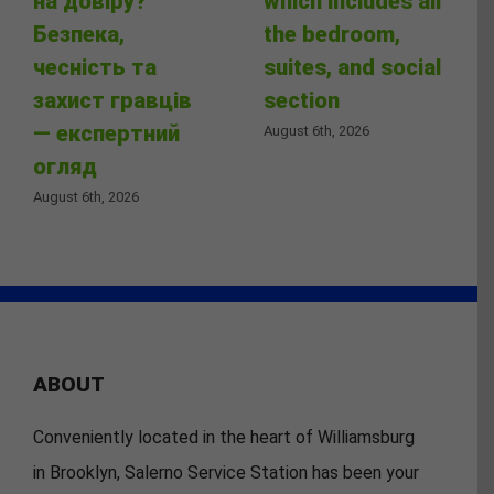
на довіру?
which includes all
Безпека,
the bedroom,
чесність та
suites, and social
захист гравців
section
— експертний
August 6th, 2026
огляд
August 6th, 2026
ABOUT
Conveniently located in the heart of Williamsburg
in Brooklyn, Salerno Service Station has been your