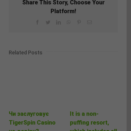
Share This Story, Choose Your
Platform!
Facebook
Twitter
LinkedIn
WhatsApp
Pinterest
Email
Related Posts
Чи заслуговує
It is a non-
TigerSpin Casino
puffing resort,