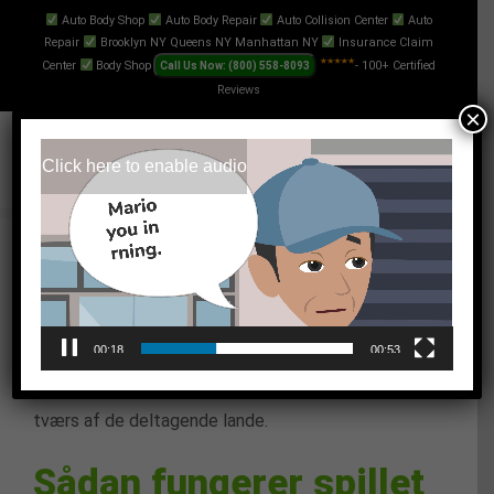
Skip
Auto Body Shop
Auto Body Repair
Auto Collision Center
Auto
Repair
Brooklyn NY Queens NY Manhattan NY
Insurance Claim
to
Center
Body Shop
- 100+ Certified
content
Reviews
×
Video
Click here to enable audio
Player
At spille med om de store gevinster er blevet en
fast rutine for mange danskere hver fredag. Det er
let at tjekke dine
eurojackpot tal
online for at se, om
lykken har tilsmilet dig. Mange drømmer om at vinde
00:19
00:53
førstepræmien, der ofte vokser sig enormt stor på
tværs af de deltagende lande.
Sådan fungerer spillet