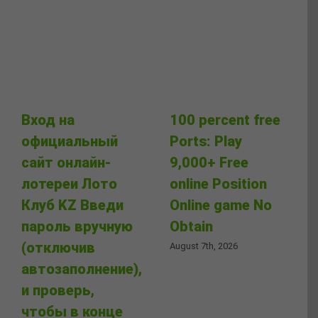
Вход на
100 percent free
официальный
Ports: Play
сайт онлайн-
9,000+ Free
лотереи Лото
online Position
Клуб KZ Введи
Online game No
пароль вручную
Obtain
(отключив
August 7th, 2026
автозаполнение),
и проверь,
чтобы в конце