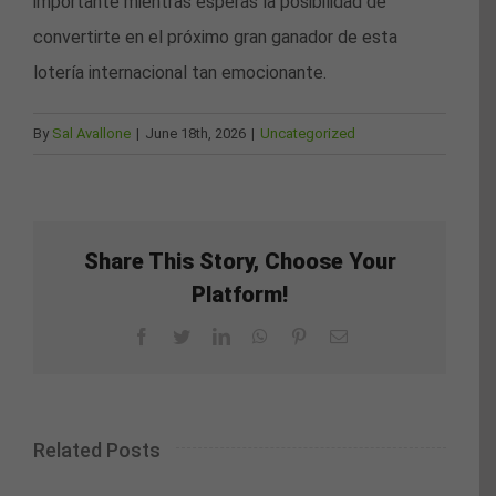
importante mientras esperas la posibilidad de
convertirte en el próximo gran ganador de esta
lotería internacional tan emocionante.
By
Sal Avallone
|
June 18th, 2026
|
Uncategorized
Share This Story, Choose Your
Platform!
Facebook
Twitter
LinkedIn
WhatsApp
Pinterest
Email
Related Posts